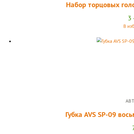
Набор торцовых гол
3
В из
АВ
Губка AVS SP-09 вос