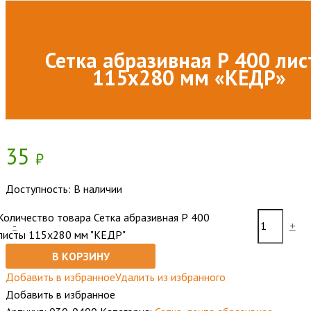
Сетка абразивная Р 400 ли
115х280 мм «КЕДР»
35
₽
Доступность:
В наличии
Количество товара Сетка абразивная Р 400
-
+
листы 115х280 мм "КЕДР"
В КОРЗИНУ
Добавить в избранное
Удалить из избранного
Добавить в избранное