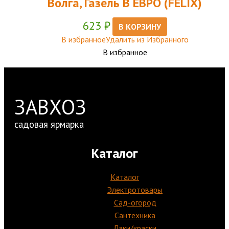
Волга, Газель В ЕВРО (FELIX)
623
₽
В КОРЗИНУ
В избранное
Удалить из Избранного
В избранное
ЗАВХОЗ
садовая ярмарка
Каталог
Каталог
Электротовары
Сад-огород
Сантехника
Лаки/краски